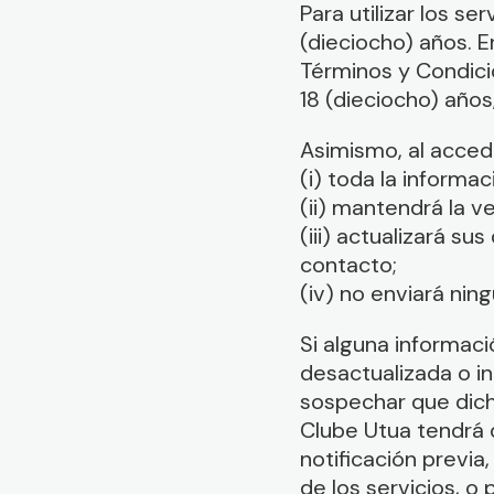
Para utilizar los s
(dieciocho) años. E
Términos y Condicio
18 (dieciocho) año
Asimismo, al accede
(i) toda la informa
(ii) mantendrá la v
(iii) actualizará s
contacto;
(iv) no enviará nin
Si alguna informaci
desactualizada o in
sospechar que dicha
Clube Utua tendrá 
notificación previa
de los servicios, o 