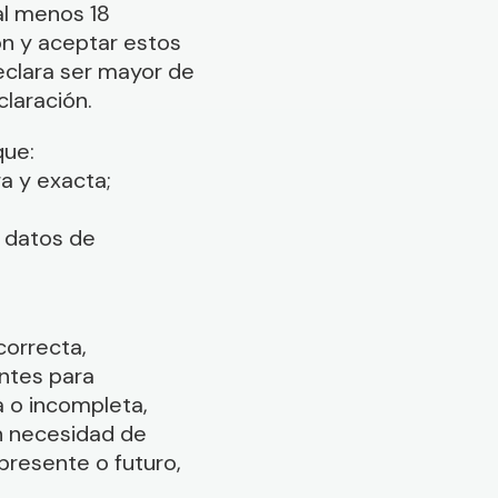
 al menos 18
ión y aceptar estos
declara ser mayor de
laración.
que:
ra y exacta;
s datos de
correcta,
entes para
a o incompleta,
n necesidad de
 presente o futuro,