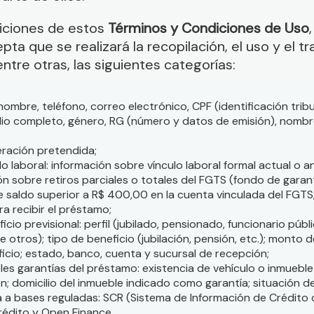
diciones de estos
Términos y Condiciones de Uso
ta que se realizará la recopilación, el uso y el t
entre otras, las siguientes categorías:
 nombre, teléfono, correo electrónico, CPF (identificación tribu
ilio completo, género, RG (número y datos de emisión), nomb
eración pretendida;
ulo laboral: información sobre vínculo laboral formal actual o a
ón sobre retiros parciales o totales del FGTS (fondo de garan
 de saldo superior a R$ 400,00 en la cuenta vinculada del FGT
a recibir el préstamo;
icio previsional: perfil (jubilado, pensionado, funcionario públ
 otros); tipo de beneficio (jubilación, pensión, etc.); monto 
ficio; estado, banco, cuenta y sucursal de recepción;
les garantías del préstamo: existencia de vehículo o inmueble
en; domicilio del inmueble indicado como garantía; situación 
a a bases reguladas: SCR (Sistema de Información de Crédito 
crédito y Open Finance.