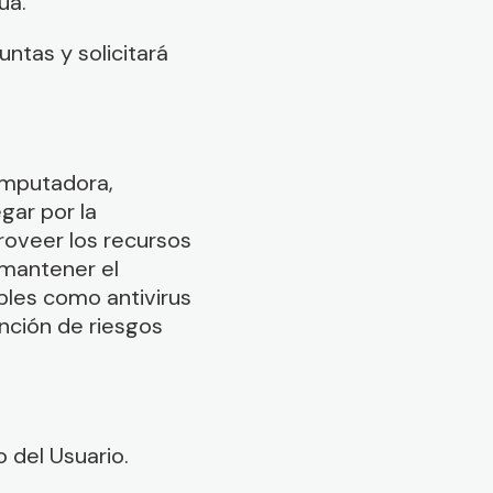
ua.
untas y solicitará
computadora,
gar por la
roveer los recursos
 mantener el
bles como antivirus
vención de riesgos
o del Usuario.