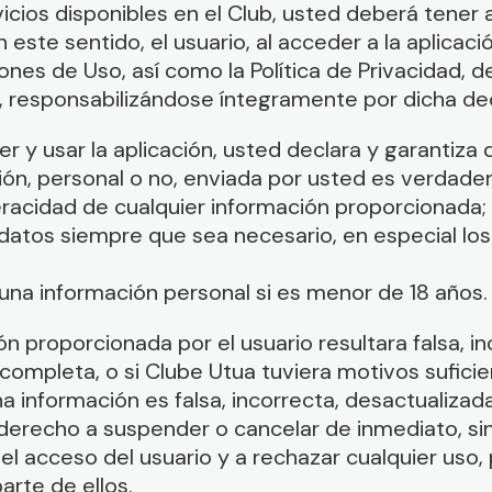
ervicios disponibles en el Club, usted deberá tener
n este sentido, el usuario, al acceder a la aplicac
nes de Uso, así como la Política de Privacidad, 
s, responsabilizándose íntegramente por dicha dec
r y usar la aplicación, usted declara y garantiza 
ción, personal o no, enviada por usted es verdade
eracidad de cualquier información proporcionada;
us datos siempre que sea necesario, en especial lo
guna información personal si es menor de 18 años.
ón proporcionada por el usuario resultara falsa, in
completa, o si Clube Utua tuviera motivos sufici
 información es falsa, incorrecta, desactualizad
derecho a suspender o cancelar de inmediato, si
, el acceso del usuario y a rechazar cualquier uso,
parte de ellos.