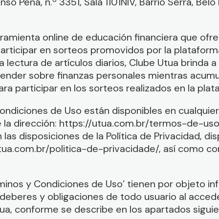
onso Pena, n.º 3351, Sala 1101NIV, Barrio Serra, Be
rramienta online de educación financiera que of
rticipar en sorteos promovidos por la plataforma.
lectura de artículos diarios, Clube Utua brinda a 
ender sobre finanzas personales mientras acum
ara participar en los sorteos realizados en la plat
ondiciones de Uso están disponibles en cualquie
e la dirección: https://utua.com.br/termos-de-uso
as disposiciones de la Política de Privacidad, dis
utua.com.br/politica-de-privacidade/, así como con
minos y Condiciones de Uso’ tienen por objeto in
deberes y obligaciones de todo usuario al acceder 
tua, conforme se describe en los apartados siguie