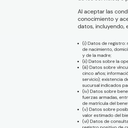
Al aceptar las con
conocimiento y acep
datos, incluyendo, 
(i) Datos de registro:
de nacimiento, domic
y de la madre;
(ii) Datos sobre la op
(iii) Datos sobre vínc
cinco años; informaci
servicio); existencia
sucursal indicados par
(iv) Datos sobre benef
fuerzas armadas, entre
de matrícula del bene
(v) Datos sobre posib
valor estimado del bi
(vi) Datos de consult
registro positivo de 