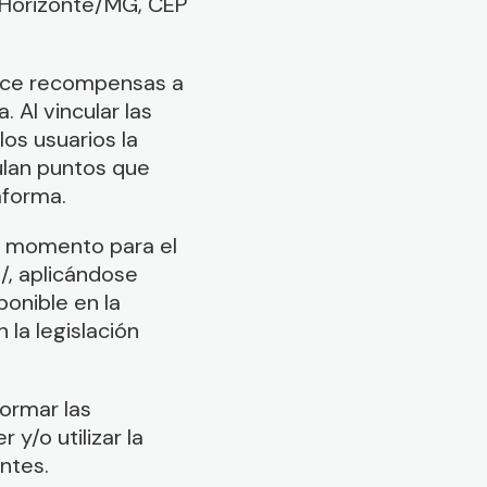
lo Horizonte/MG, CEP
rece recompensas a
 Al vincular las
los usuarios la
ulan puntos que
aforma.
r momento para el
/, aplicándose
ponible en la
 la legislación
formar las
y/o utilizar la
ntes.