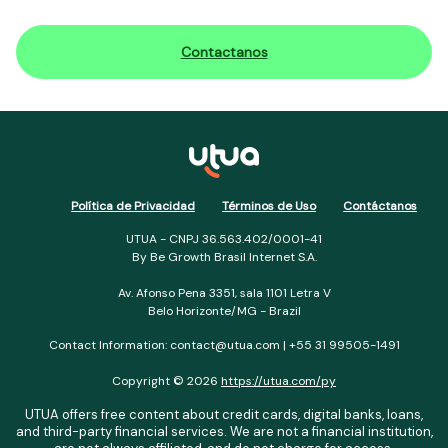
Contactanos
Política de Privacidad
Términos de Uso
Contáctanos
UTUA - CNPJ 36.563.402/0001-41
By Be Growth Brasil Internet S.A.
Av. Afonso Pena 3351, sala 1101 Letra V
Belo Horizonte/MG - Brazil
Contact Information: contact@utua.com | +55 31 99505-1491
Copyright © 2026
https://utua.com/py
UTUA offers free content about credit cards, digital banks, loans,
and third-party financial services. We are not a financial institution,