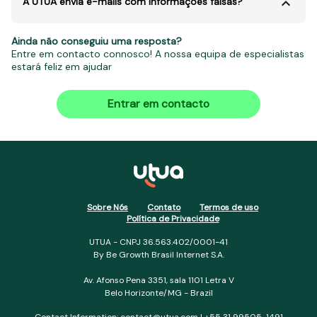
A UTUA envia e-mails com informações falsas?
Ainda não conseguiu uma resposta?
Entre em contacto connosco! A nossa equipa de especialistas
estará feliz em ajudar
Entrar em contacto
Sobre Nós
Contato
Termos de uso
Política de Privacidade
UTUA - CNPJ 36.563.402/0001-41
By Be Growth Brasil Internet S.A.
Av. Afonso Pena 3351, sala 1101 Letra V
Belo Horizonte/MG - Brazil