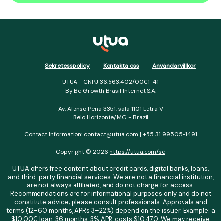
Sekretesspolicy
Kontakta oss
Användarvillkor
UTUA - CNPJ 36.563.402/0001-41
By Be Growth Brasil Internet S.A.
Av. Afonso Pena 3351, sala 1101 Letra V
Belo Horizonte/MG - Brazil
Contact Information: contact@utua.com | +55 31 99505-1491
Copyright © 2026
https://utua.com/se
UTUA offers free content about credit cards, digital banks, loans,
and third-party financial services. We are not a financial institution,
are not always affiliated, and do not charge for access.
Recommendations are for informational purposes only and do not
constitute advice; please consult professionals. Approvals and
terms (12–60 months, APRs 3–22%) depend on the issuer. Example: a
$10,000 loan, 36 months, 3% APR, costs $10,470. We may receive