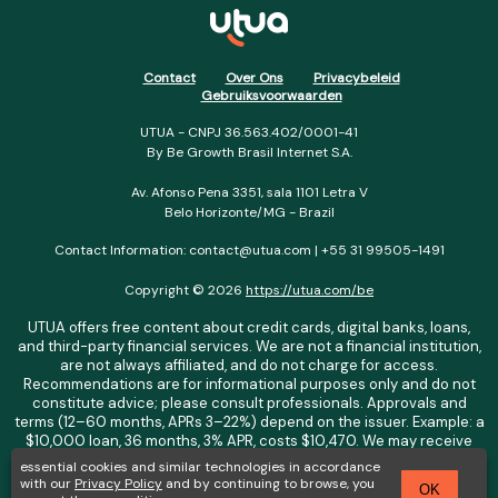
Contact
Over Ons
Privacybeleid
Gebruiksvoorwaarden
UTUA - CNPJ 36.563.402/0001-41
By Be Growth Brasil Internet S.A.
Av. Afonso Pena 3351, sala 1101 Letra V
Belo Horizonte/MG - Brazil
Contact Information: contact@utua.com | +55 31 99505-1491
Copyright © 2026
https://utua.com/be
UTUA offers free content about credit cards, digital banks, loans,
and third-party financial services. We are not a financial institution,
are not always affiliated, and do not charge for access.
Recommendations are for informational purposes only and do not
constitute advice; please consult professionals. Approvals and
terms (12–60 months, APRs 3–22%) depend on the issuer. Example: a
$10,000 loan, 36 months, 3% APR, costs $10,470. We may receive
affiliate commissions. We comply with LGPD, GDPR, and CCPA; you
essential cookies and similar technologies in accordance
may access or delete your data. Transfers use safeguards. See our
with our
Privacy Policy
and by continuing to browse, you
OK
Privacy Policy. Operated by Be Growth Brasil Internet S.A. (CNPJ: