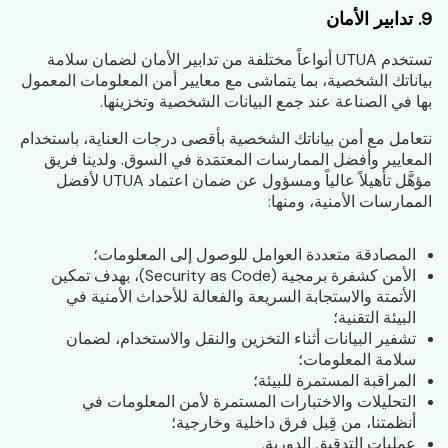
9. تدابير الأمان
تستخدم UTUA أنواعاً مختلفة من تدابير الأمان لضمان سلامة
بياناتك الشخصية، بما يتماشى مع معايير أمن المعلومات المعمول
بها في الصناعة عند جمع البيانات الشخصية وتخزينها.
نتعامل مع أمن بياناتك الشخصية بأقصى درجات العناية، باستخدام
المعايير وأفضل الممارسات المعتمَدة في السوق. ولدينا فريق
مؤهَّل تأهيلاً عالياً ومسؤول عن ضمان اعتماد UTUA لأفضل
الممارسات الأمنية، ومنها:
المصادقة متعددة العوامل للوصول إلى المعلومات؛
الأمن كشفرة برمجية (Security as Code)، بهدف تمكين
الأتمتة والاستجابة السريعة والفعالة للأحداث الأمنية في
البيئة التقنية؛
تشفير البيانات أثناء التخزين والنقل والاستخدام، لضمان
سلامة المعلومات؛
المراقبة المستمرة للبيئة؛
التحليلات والاختبارات المستمرة لأمن المعلومات في
أنظمتنا، من قِبل فرق داخلية وخارجية؛
عمليات التدقيق الدورية.