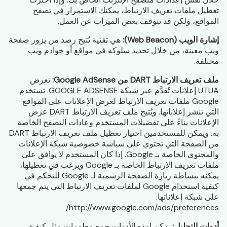
تعطيل ملفات تعريف الارتباط، يمكنك الاستمرار في تصفح
المواقع، ولكن قد تتوقف بعض الميزات عن العمل.
إشارة الويب (Web Beacon):
هي تقنية تُتيح رصد من يزور صفحة
ويب معينة، من خلال تحديد سلوكه في مواقع أو خوادم ويب
مختلفة.
ملف تعريف الارتباط DART من Google AdSense:
تعرض
UTUA إعلانات تُقدَّم عبر شبكة GOOGLE ADSENSE. تستخدم
Google ملفات تعريف الارتباط لعرض الإعلانات على المواقع
التي تنشر إعلاناتها. ويُتيح ملف تعريف الارتباط DART عرض
الإعلانات بناءً على تفضيلات المستخدم وعادات التصفح الخاصة
به. ويمكن للمستخدمين اختيار تعطيل ملف تعريف الارتباط DART
من الصفحة التي تحتوي على سياسة خصوصية شبكة الإعلانات
والمحتوى الخاصة بـ Google. إذا كان المستخدم لا يوافق على
ملفات تعريف الارتباط الخاصة بـ Google ويرغب في تعطيلها،
يمكنه ببساطة زيارة الصفحة الرسمية لـ Google للتحكم في
كيفية استخدام Google لملفات تعريف الارتباط التي يتم جمعها
على شبكة إعلاناتها:
http://www.google.com/ads/preferences/
أدوات التحليل:
يمكن لهذه الأدوات جمع معلومات مثل كيفية