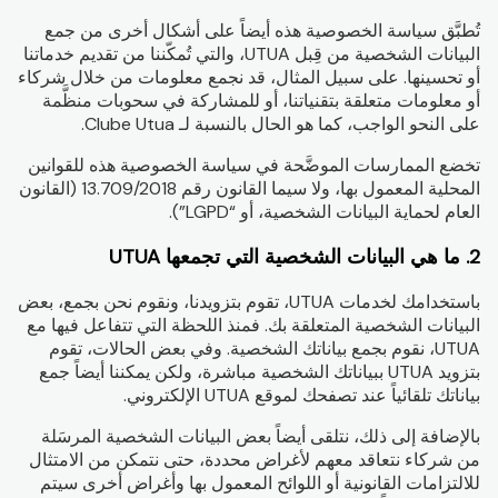
تُطبَّق سياسة الخصوصية هذه أيضاً على أشكال أخرى من جمع
البيانات الشخصية من قِبل UTUA، والتي تُمكّننا من تقديم خدماتنا
أو تحسينها. على سبيل المثال، قد نجمع معلومات من خلال شركاء
أو معلومات متعلقة بتقنياتنا، أو للمشاركة في سحوبات منظَّمة
على النحو الواجب، كما هو الحال بالنسبة لـ Clube Utua.
تخضع الممارسات الموضَّحة في سياسة الخصوصية هذه للقوانين
المحلية المعمول بها، ولا سيما القانون رقم 13.709/2018 (القانون
العام لحماية البيانات الشخصية، أو “LGPD”).
2. ما هي البيانات الشخصية التي تجمعها UTUA
باستخدامك لخدمات UTUA، تقوم بتزويدنا، ونقوم نحن بجمع، بعض
البيانات الشخصية المتعلقة بك. فمنذ اللحظة التي تتفاعل فيها مع
UTUA، نقوم بجمع بياناتك الشخصية. وفي بعض الحالات، تقوم
بتزويد UTUA ببياناتك الشخصية مباشرة، ولكن يمكننا أيضاً جمع
بياناتك تلقائياً عند تصفحك لموقع UTUA الإلكتروني.
بالإضافة إلى ذلك، نتلقى أيضاً بعض البيانات الشخصية المرسَلة
من شركاء نتعاقد معهم لأغراض محددة، حتى نتمكن من الامتثال
للالتزامات القانونية أو اللوائح المعمول بها وأغراض أخرى سيتم