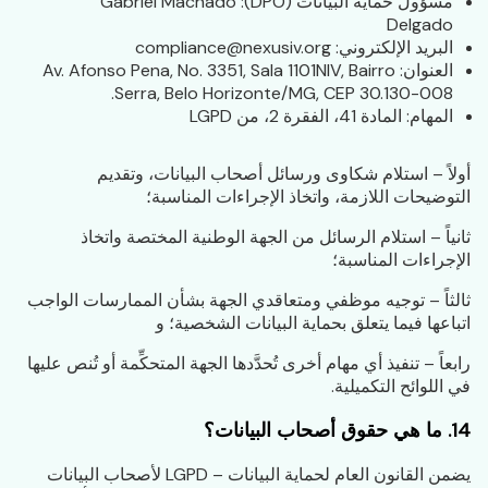
مسؤول حماية البيانات (DPO): Gabriel Machado
Delgado
البريد الإلكتروني: compliance@nexusiv.org
العنوان: Av. Afonso Pena, No. 3351, Sala 1101NIV, Bairro
Serra, Belo Horizonte/MG, CEP 30.130-008.
المهام: المادة 41، الفقرة 2، من LGPD
أولاً – استلام شكاوى ورسائل أصحاب البيانات، وتقديم
التوضيحات اللازمة، واتخاذ الإجراءات المناسبة؛
ثانياً – استلام الرسائل من الجهة الوطنية المختصة واتخاذ
الإجراءات المناسبة؛
ثالثاً – توجيه موظفي ومتعاقدي الجهة بشأن الممارسات الواجب
اتباعها فيما يتعلق بحماية البيانات الشخصية؛ و
رابعاً – تنفيذ أي مهام أخرى تُحدَّدها الجهة المتحكِّمة أو تُنص عليها
في اللوائح التكميلية.
14. ما هي حقوق أصحاب البيانات؟
يضمن القانون العام لحماية البيانات – LGPD لأصحاب البيانات