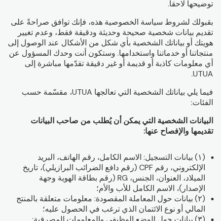
توضيحها لاحقاً.
بقبولك لشروط سياسة الخصوصية هذه، فإنك توافق صراحةً على
تقديم بيانات شخصية صحيحة وحديثة ودقيقة فقط، وعدم تغيير
هويتك أو بياناتك الشخصية بأي شكل من الأشكال عند الوصول إلى
منتجاتنا أو خدماتنا واستخدامها. وستكون أنت وحدك المسؤول عن
أي معلومات كاذبة أو قديمة أو غير دقيقة تقدّمها مباشرة إلى
UTUA.
فيما يلي بياناتك الشخصية التي تعالجها UTUA، مقسّمة حسب
الفئات:
البيانات الشخصية التي يمكن أن يُطلب من صاحب البيانات
تقديمها والإفصاح عنها:
(١) بيانات التسجيل: الاسم الكامل، رقم الهاتف، البريد
الإلكتروني، رقم CPF (رقم دافع الضرائب البرازيلي)، تاريخ
الميلاد، العنوان، الجنس، RG (رقم بطاقة الهوية وجهة
الإصدار)، الاسم الكامل للأب والأم؛
(٢) بيانات حول المعاملة المقصودة: معلومات متعلقة بالمنتج
المالي أو نوع الائتمان الذي ترغب في الحصول عليه؛
(٣) بيانات حول الوضع الوظيفي والمعلومات المصرفية: