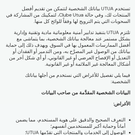
تستخدم UTUA بياناتك الشخصية لتتمكن من تقديم أفضل
المنتجات لك، وفي حالة Clube Utua، لتمكينك من المشاركة في
السحوبات التي يتم الترويج لها وفقاً للوائح كل منها.
تلتزم UTUA بتنفيذ تدابير أمنية معلوماتية مادية وتقنية وإدارية
بشكل مستمر عند معالجة بياناتك الشخصية، بما يتماشى مع
أفضل الممارسات المعمول بها في السوق. ويهدف ذلك إلى حماية
بياناتك من الوصول غير المصرَّح به، ومن التدمير أو الفقدان أو
التعديل أو الإفصاح العرضي أو غير القانوني، أو أي شكل آخر من
أشكال المعالجة غير الملائمة أو غير القانونية.
فيما يلي تفصيل للأغراض التي نستخدم من أجلها بياناتك
الشخصية:
البيانات الشخصية المقدَّمة من صاحب البيانات
الأغراض:
التعرف الصحيح والدقيق على هوية المستخدم، مما يضمن
أماناً وحماية أكبر للمستخدمين أنفسهم؛
الوصول إلى الخدمات والمنتجات التي تقدّمها UTUA؛