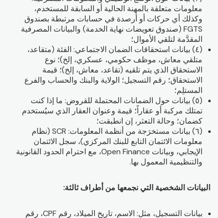
معلومات متعلقة بالمهنة الحالية أو السابقة للمستخدم،
وكذلك أي حركات أو أرصدة في حسابات مرتبطة بصندوق
FGTS (صندوق تعويضات نهاية الخدمة) والبيانات المصرفية
المقدَّمة لتلقي الأموال؛
(٤) بيانات استحقاقات الضمان الاجتماعي: الفئة (متقاعد،
متلقي معاش، موظف حكومي، عسكري، إلخ)؛ نوع
الاستحقاق الذي يتم تلقيه (تقاعد، معاش، إلخ)؛ قيمة
الاستحقاق؛ رقم التسجيل؛ الولاية والبنك والحساب والفرع
المستلِم؛
(٥) بيانات حول الضمانات المحتملة للقروض: ما إذا كنت
تمتلك مركبة أو عقاراً؛ قيمة وعنوان العقار الذي سيُستخدم
كضمان؛ وحالة التعثر، إن انطبقت؛
(٦) بيانات مستخرَجة من أنظمة المعلومات: SCR (نظام
معلومات الائتمان التابع للبنك المركزي)، سجل الائتمان
الإيجابي، وبيانات Open Finance، مع احترام الحدود القانونية
والتنظيمية المعمول بها.
البيانات الشخصية التي نجمعها من أطراف ثالثة:
بيانات التسجيل، مثل: الاسم، تاريخ الميلاد، رقم CPF، رقم