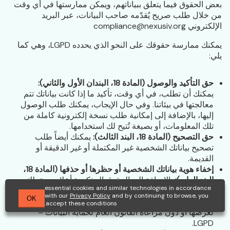
بعض الحقوق فيما يتعلق ببياناتهم، ويمكن ممارستها في أي وقت
من خلال طلب صريح يُقدّمه صاحب البيانات، عبر البريد
الإلكتروني compliance@nexusiv.org
يمكنك ممارسة حقوقك على النحو الذي يحدده LGPD، وهي كما
يلي:
حق التأكيد والوصول (المادة 18، البندان الأول والثاني):
يمكنك أن تطلب، في أي وقت، تأكيد ما إذا كانت بياناتك تتم
معالجتها في بيئاتنا. وفي حال الإيجاب، يمكنك طلب الوصول
إليها، بالإضافة إلى إمكانية طلب نسخة إلكترونية كاملة من
تلك المعلومات، أو بصيغة تُتيح لك استخدامها.
حق التصحيح (المادة 18، البند الثالث):
يمكنك أيضاً طلب
تصحيح بياناتك الشخصية غير المكتملة أو غير الدقيقة أو
القديمة.
إخفاء هوية بياناتك الشخصية أو حظرها أو حذفها (المادة 18،
البند الرابع):
بالإضافة إلى الحقوق المذكورة أعلاه، يحق لك
essential cookies and similar technologies in accordance
أيضاً أن تطلب من UTUA إخفاء هوية بياناتك الشخصية أو
with our
Privacy Policy
and by continuing to browse, you
OK
حظرها أو حذفها، إذا رأيت أنها تُعالَج بشكل مفرط بالنسبة
accept these conditions.
لغرضها أو دون مراعاة القانون العام لحماية البيانات –
LGPD.