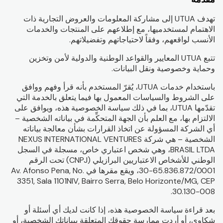
تهدف UTUA إلى مشاركة المعلومات والعروض التجارية ذات
الاهتمام لمستخدميها، مع إطلاعهم على المنتجات والخدمات
الأنسب لواقعهم، وفقاً لاحتياجاتهم وتفضيلاتهم.
تتبع UTUA المعايير والقواعد الوطنية والدولية لأمن وتخزين
وحماية وخصوصية ونقل البيانات.
باستخدام خدمات UTUA، يُقرّ المستخدم بأنه قرأ وفهم ووافق
على الشروط والسياسات المعمول بها فيما يتعلق بالخدمة التي
تقدّمها UTUA، بما في ذلك سياسة الخصوصية هذه، ويوافق على
الالتزام بها، مع العلم بأن الجهة المتحكِّمة في بياناته الشخصية –
أي الشركة المسؤولة عن اتخاذ القرارات بشأن معالجة بياناته
الشخصية – هي شركة NEXUS INTERNATIONAL VENTURES
BRASIL LTDA، وهي شخص اعتباري خاص، مسجلة في السجل
الوطني للأشخاص الاعتباريين البرازيلي (CNPJ) تحت الرقم
65.836.872/0001-30، ويقع مقرها في Av. Afonso Pena, No.
3351, Sala 1101NIV, Bairro Serra, Belo Horizonte/MG, CEP
30.130-008.
بعد قراءة سياسة الخصوصية هذه، إذا كانت لديك أي أسئلة أو
شكاوى، أو أردت ممارسة حقوقك المتعلقة ببياناتك الشخصية، أو