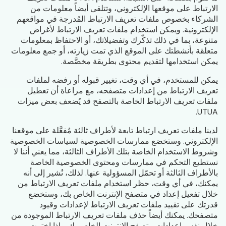
الارتباط على موقعها الإلكتروني، وتتلقى أيضاً معلومات من
الشركاء بخصوص ملفات تعريف الارتباط المُدرجة في مواقعهم
الإلكترونية. ويمكن استخدام ملفات تعريف الارتباط لأغراض
متنوعة، بما في ذلك تذكّرك وتفضيلاتك، أو الاحتفاظ بمعلومات
متعلقة بأنشطتك على الموقع الذي تمت زيارته، أو جمع معلومات
يمكن استخدامها لتقديم محتوى بطريقة مخصَّصة.
يمكن للمستخدم، في أي وقت، تغيير قبوله أو رفضه لملفات
تعريف الارتباط من إعدادات متصفحه، مع مراعاة أن تعطيل
ملفات تعريف الارتباط الخاصة بالتصفح قد يُضعف بعض ميزات
UTUA.
لدينا ملفات تعريف ارتباط تابعة لأطراف ثالثة مُفعَّلة على موقعنا
الإلكتروني. وستخضع ممارسات الخصوصية لسياسات الخصوصية
وشروط الاستخدام الخاصة بتلك الأطراف الثالثة، مما يعني أننا لا
نستطيع التحكم في ممارسات ومحتوى الخصوصية الخاصة
بالأطراف الثالثة أو تحمّل المسؤولية عنها. لذلك، نُشير إلى أنه
يمكنك، في أي وقت، حظر استخدام ملفات تعريف الارتباط من
خلال تفعيل إعداد في متصفح الإنترنت الخاص بك، وستخضع
قدرتك على تقييد ملفات تعريف الارتباط لإعدادات وقيود
متصفحك. يمكنك أيضاً حذف ملفات تعريف الارتباط الموجودة من
خلال نفس إعدادات متصفح الإنترنت الخاص بك. وإذا اخترت