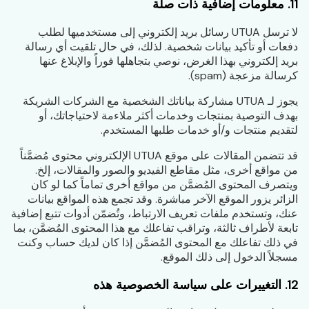
11. معلومات إضافية ذات صلة
لا ترسل UTUA رسائل بريد إلكتروني إلى مستخدميها لطلب
دفعات أو تأكيد بيانات شخصية. لذلك، في حال تلقيت أي رسالة
بريد إلكتروني بهذا الغرض، نوصي بتجاهلها فوراً والإبلاغ عنها
كرسالة مزعجة (spam).
يجوز لـ UTUA مشاركة بياناتك الشخصية مع الشركات الشريكة
بهدف التوصية بمنتجات وخدمات أكثر ملاءمة لاحتياجاتك، أو
لتقديم منتجات و/أو خدمات طلبها المستخدم.
قد تتضمن المقالات على موقع UTUA الإلكتروني محتوى مُضمَّناً
من مواقع أخرى، مثل مقاطع الفيديو والصور والمقالات، إلخ.
ويتصرف المحتوى المُضمَّن من مواقع أخرى تماماً كما لو كان
الزائر يزور الموقع الآخر مباشرة. وقد تجمع هذه المواقع بيانات
عنك، وتستخدم ملفات تعريف الارتباط، وتُضمّن أدوات تتبع إضافية
تابعة لأطراف ثالثة، وتراقب تفاعلك مع هذا المحتوى المُضمَّن، بما
في ذلك تفاعلك مع المحتوى المُضمَّن إذا كان لديك حساب وكنت
مسجلاً الدخول إلى ذلك الموقع.
12. التغييرات على سياسة الخصوصية هذه