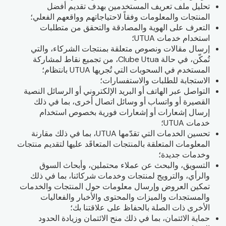
تحليل ملف تعريف المستخدمين بهدف تقديم أفضل
المنتجات والمعلومات وفقاً لاحتياجاتهم وواقعهم الفعلي؛
التعرف على الهوية والمصادقة والتحقق من متطلبات
استخدام خدمات UTUA؛
إرسال مقالات ونصوص متعلقة بمنتجات الشركاء، والتي
تُمكّن، في حالة Clube Utua، من تجميع نقاط لمشاركة
المستخدم في السحوبات التي تُجريها UTUA بانتظام؛
الاستجابة للطلبات والاستفسارات؛
التواصل عبر الهاتف أو البريد الإلكتروني أو الرسائل النصية
القصيرة أو واتساب أو وسائل اتصال أخرى، بما في ذلك
إرسال إشعارات أو إشعارات فورية بخصوص استخدام
خدمات UTUA؛
تحسين الخدمات التي تقدّمها UTUA، بما في ذلك مقارنة
المعلومات المتعلقة بالمنتجات المتعاقَد عليها لتقديم منتجات
وخدمات جديدة؛
التسويق، والبحث عن عملاء محتملين، وأبحاث السوق
والرأي، والترويج لمنتجات وخدمات شركائنا، بما في ذلك
تمكين العروض وإرسال معلومات حول المنتجات والخدمات
والمستجدات والميزات والمحتوى والأخبار والفعاليات
الأخرى ذات الصلة بالحفاظ على علاقتنا بك؛
حماية الائتمان، بما في ذلك منح الائتمان وزيادة الحدود