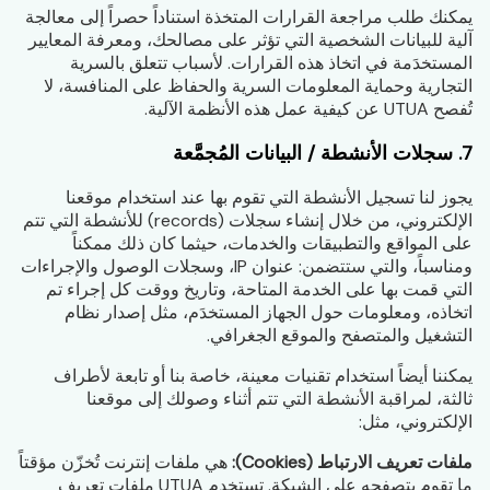
يمكنك طلب مراجعة القرارات المتخذة استناداً حصراً إلى معالجة
آلية للبيانات الشخصية التي تؤثر على مصالحك، ومعرفة المعايير
المستخدَمة في اتخاذ هذه القرارات. لأسباب تتعلق بالسرية
التجارية وحماية المعلومات السرية والحفاظ على المنافسة، لا
تُفصح UTUA عن كيفية عمل هذه الأنظمة الآلية.
7. سجلات الأنشطة / البيانات المُجمَّعة
يجوز لنا تسجيل الأنشطة التي تقوم بها عند استخدام موقعنا
الإلكتروني، من خلال إنشاء سجلات (records) للأنشطة التي تتم
على المواقع والتطبيقات والخدمات، حيثما كان ذلك ممكناً
ومناسباً، والتي ستتضمن: عنوان IP، وسجلات الوصول والإجراءات
التي قمت بها على الخدمة المتاحة، وتاريخ ووقت كل إجراء تم
اتخاذه، ومعلومات حول الجهاز المستخدَم، مثل إصدار نظام
التشغيل والمتصفح والموقع الجغرافي.
يمكننا أيضاً استخدام تقنيات معينة، خاصة بنا أو تابعة لأطراف
ثالثة، لمراقبة الأنشطة التي تتم أثناء وصولك إلى موقعنا
الإلكتروني، مثل:
ملفات تعريف الارتباط (Cookies):
هي ملفات إنترنت تُخزّن مؤقتاً
ما تقوم بتصفحه على الشبكة. تستخدم UTUA ملفات تعريف