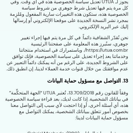
يجوز لـ UTUA تعديل سياسة الخصوصية هذه في أي وقت. وفي
كل مرة يتم فيها تعديل شرط جوهري من شروط سياسة
الخصوصية هذه، ستكون هذه التغييرات سارية المفعول ومُلزِمة
بمجرد نشر النسخة الجديدة على موقعنا الإلكتروني أو إرسالها
إليك عبر البريد الإلكتروني.
نحن نُقدّر الشفافية دائماً: في كل مرة يتم فيها إجراء تغيير
جوهري، سنُبرز هذه المعلومة على صفحتنا الرئيسية
https://utua.com.br/. وباستمرارك في استخدام منتجاتنا
وخدماتنا بعد إجراء تعديل على سياسة الخصوصية، فإنك توافق
على الشروط الجديدة، على الرغم من أنه يمكنك دائماً التعبير عن
عدم موافقتك من خلال قنوات خدمة العملاء لدينا، إن انطبق ذلك.
13. التواصل مع مسؤول حماية البيانات
وفقاً للقانون رقم 13.709/2018، تُعتبر UTUA “الجهة المتحكِّمة”
في بياناتك الشخصية. إذا كانت لديك، بعد قراءة سياسة الخصوصية
هذه، أي أسئلة أخرى، أو إذا احتجت لأي سبب إلى التواصل معنا
بخصوص أمور تتعلق ببياناتك الشخصية، يمكنك التواصل مع
مسؤول حماية البيانات لدينا: