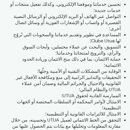
تحسين خدماتنا وموقعنا الإلكتروني، وكذلك تفعيل منتجات أو
خدمات جديدة؛
التواصل عبر الهاتف أو البريد الإلكتروني أو الرسائل النصية
القصيرة أو واتساب أو الإشعارات الفورية أو وسائل اتصال
أخرى؛
المساعدة في تطوير وتقديم خدماتنا والسحوبات التي تُروّج
لها Clube Utua؛
التسويق، والبحث عن عملاء محتملين، وأبحاث السوق
والرأي، والترويج لمنتجاتنا وخدماتنا؛
حماية الائتمان، بما في ذلك منح الائتمان وزيادة الحدود
الائتمانية؛
الوقاية من المشكلات التقنية أو الأمنية وحلّها؛
التحقيقات والتدابير الرامية إلى منع ومكافحة الأفعال غير
القانونية والاحتيال والجرائم المالية وضمان أمن عملاء
UTUA والنظام المالي؛
الممارسة العادية لحقوق UTUA؛
الامتثال لأوامر المحكمة أو السلطات المختصة أو الجهات
التنظيمية؛
الامتثال للالتزامات القانونية أو التنظيمية؛
التحقق من الخط الائتماني لعميل UTUA وتحسينه، من خلال
مقارنة المعلومات وتحليلها مع بيانات يتم الحصول عليها من