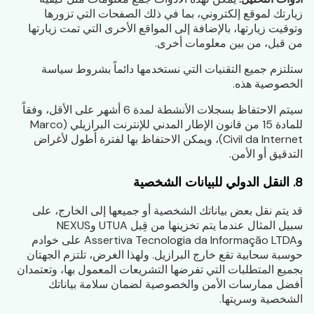
زيارتك لموقع إلكتروني، بما في ذلك الصفحات التي تزورها
وتوقيت زيارتها، بالإضافة إلى المواقع الأخرى التي تمت زيارتها
من قبل، من بين معلومات أخرى.
ستلتزم جميع التقنيات التي نستخدمها دائماً بشروط سياسة
الخصوصية هذه.
سيتم الاحتفاظ بسجلات الأنشطة لمدة 6 أشهر على الأقل، وفقاً
للمادة 15 من قانون الإطار المدني للإنترنت البرازيلي (Marco
Civil da Internet)، ويمكن الاحتفاظ بها لفترة أطول لأغراض
التدقيق أو الأمن.
8. النقل الدولي للبيانات الشخصية
قد يتم نقل بعض بياناتك الشخصية أو جميعها إلى الخارج، على
سبيل المثال عندما يتم تخزينها من قِبل UTUA وNEXUS
وAssertiva Tecnologia da Informação LTDA على خوادم
حوسبة سحابية تقع خارج البرازيل. ولهذا الغرض، تلتزم الجهتان
بجميع المتطلبات التي تفرضها التشريعات المعمول بها، وتعتمدان
أفضل ممارسات الأمن والخصوصية لضمان سلامة بياناتك
الشخصية وسريتها.