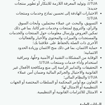
UTUA، وتوليد المعرفة اللازمة للابتكار أو تطوير منتجات
جديدة؛
الاختبارات الهادفة إلى تحسين نماذج وخدمات ومنتجات
UTUA؛
التسويق، والبحث عن عملاء محتملين، وأبحاث السوق
والرأي، والترويج لمنتجات وخدمات شركائنا، بما في ذلك
تمكين العروض وإرسال معلومات حول المنتجات والخدمات
والمستجدات والميزات والمحتوى والأخبار والفعاليات
الأخرى ذات الصلة بالحفاظ على علاقتنا بك؛
حماية الائتمان، بما في ذلك منح الائتمان وزيادة الحدود
الائتمانية؛
الوقاية من المشكلات التقنية أو الأمنية وحلّها، ومراقبة
استخدام وأداء خدمات ومنتجات UTUA؛
التحقيقات والتدابير الرامية إلى منع ومكافحة الأفعال غير
القانونية والاحتيال والجرائم المالية وضمان أمن عملاء
UTUA والنظام المالي؛
التعاون مع أوامر المحكمة أو السلطات المختصة أو الجهات
التنظيمية أو الامتثال لها؛
الامتثال للالتزامات القانونية أو التنظيمية.
البيانات العامة