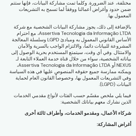
مختلفة، عند الضرورة. وكلما تمت مشاركة البيانات، فإنها ستتم
ضمن حدود وأغراض أعمالنا ووفقاً لما تسمح به التشريعات
المعمول بها.
بالإضافة إلى ذلك، يجوز مشاركة البيانات الشخصية مع شركة
Assertiva Tecnologia da Informação LTDA، مع احترام
الأساس القانوني المعمول به ومبادئ LGPD وسلسلة المعالجة
المشروعة للبيانات دائماً، والالتزام الواجب بالسرية والأمان
والامتثال. وفي أي وقت، سيتمتع المستخدم بحرية الوصول إلى
بياناته الشخصية، سواء من خلال قناة خدمة العملاء التابعة لـ
NEXUS أو Assertiva Tecnologia da Informação LTDA،
ويمكنه ممارسة جميع حقوقه المنصوص عليها في هذه السياسة
وفي التشريعات المعمول بها، وخصوصاً القانون العام لحماية
البيانات (LGPD).
فيما يلي ملخص مقسّم حسب الفئات لأنواع مقدمي الخدمات
الذين نشارك معهم بياناتك الشخصية:
شركاء الأعمال، ومقدمو الخدمات، وأطراف ثالثة أخرى
أغراض المشاركة: