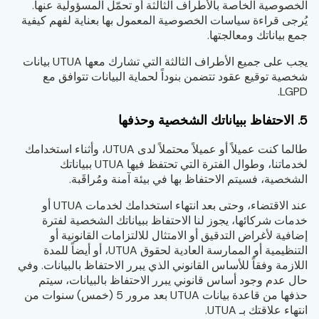
الخصوصية الخاصة بالأطراف الثالثة أو تحمّل المسؤولية عنها.
يُرجى قراءة سياسات الخصوصية المعمول بها بعناية لفهم كيفية
جمع بياناتك ومعالجتها.
يجب على جميع الأطراف الثالثة التي تشارك معها UTUA بيانات
شخصية توقيع عقود تتضمن بنوداً لحماية البيانات تتوافق مع
LGPD.
5. الاحتفاظ ببياناتك الشخصية وحذفها
طالما كنت عميلاً أو عميلاً محتملاً لدى UTUA، وأثناء استخدامك
لخدماتنا، وطوال الفترة التي تحتفظ فيها UTUA ببياناتك
الشخصية، فسيتم الاحتفاظ بها في بيئة آمنة ومُراقَبة.
عند الاقتضاء، وحتى بعد انتهاء استخدامك لخدمات UTUA أو
خدمات شركائها، يجوز لنا الاحتفاظ ببياناتك الشخصية لفترة
إضافية لأغراض التدقيق أو الامتثال للالتزامات القانونية أو
التنظيمية أو الممارسة العادية لحقوق UTUA، أو أيضاً للمدة
اللازمة وفقاً للأساس القانوني الذي يبرر الاحتفاظ بالبيانات. وفي
حال عدم وجود أساس قانوني يبرر الاحتفاظ بالبيانات، سيتم
حذفها من قاعدة بيانات UTUA بعد مرور 5 (خمس) سنوات من
انتهاء علاقتك بـ UTUA.