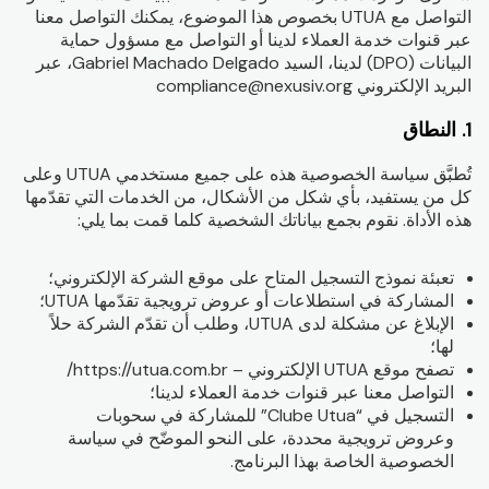
التواصل مع UTUA بخصوص هذا الموضوع، يمكنك التواصل معنا
عبر قنوات خدمة العملاء لدينا أو التواصل مع مسؤول حماية
البيانات (DPO) لدينا، السيد Gabriel Machado Delgado، عبر
البريد الإلكتروني compliance@nexusiv.org
1. النطاق
تُطبَّق سياسة الخصوصية هذه على جميع مستخدمي UTUA وعلى
كل من يستفيد، بأي شكل من الأشكال، من الخدمات التي تقدّمها
هذه الأداة. نقوم بجمع بياناتك الشخصية كلما قمت بما يلي:
تعبئة نموذج التسجيل المتاح على موقع الشركة الإلكتروني؛
المشاركة في استطلاعات أو عروض ترويجية تقدّمها UTUA؛
الإبلاغ عن مشكلة لدى UTUA، وطلب أن تقدّم الشركة حلاً
لها؛
تصفح موقع UTUA الإلكتروني – https://utua.com.br/
التواصل معنا عبر قنوات خدمة العملاء لدينا؛
التسجيل في “Clube Utua” للمشاركة في سحوبات
وعروض ترويجية محددة، على النحو الموضّح في سياسة
الخصوصية الخاصة بهذا البرنامج.