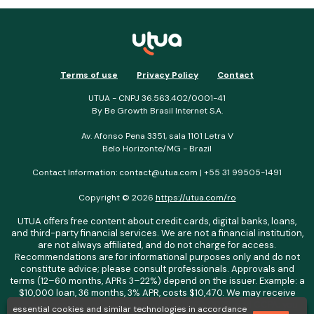
Terms of use
Privacy Policy
Contact
UTUA - CNPJ 36.563.402/0001-41
By Be Growth Brasil Internet S.A.
Av. Afonso Pena 3351, sala 1101 Letra V
Belo Horizonte/MG - Brazil
Contact Information: contact@utua.com | +55 31 99505-1491
Copyright © 2026
https://utua.com/ro
UTUA offers free content about credit cards, digital banks, loans,
and third-party financial services. We are not a financial institution,
are not always affiliated, and do not charge for access.
Recommendations are for informational purposes only and do not
constitute advice; please consult professionals. Approvals and
terms (12–60 months, APRs 3–22%) depend on the issuer. Example: a
$10,000 loan, 36 months, 3% APR, costs $10,470. We may receive
affiliate commissions. We comply with LGPD, GDPR, and CCPA; you
essential cookies and similar technologies in accordance