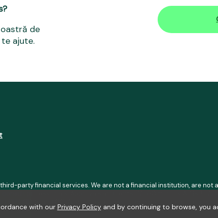
s?
noastră de
te ajute.
t
 third-party financial services. We are not a financial institution, are n
se consult professionals. Approvals and terms (12–60 months, APRs 3–22%
h LGPD, GDPR, and CCPA; you may access or delete your data. Transfers u
ccordance with our
Privacy Policy
and by continuing to browse, you a
01-41), Av. Afonso Pena, 3351, Room 1101, Belo Horizonte, MG, ZIP Code 