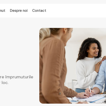
mut
Despre noi
Contact
pre împrumuturile
 loc.