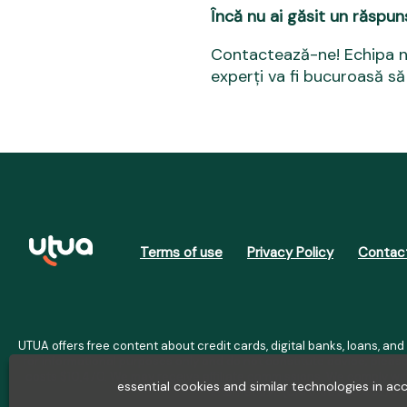
Încă nu ai găsit un răspun
Contactează-ne! Echipa 
experți va fi bucuroasă să 
Terms of use
Privacy Policy
Contac
UTUA offers free content about credit cards, digital banks, loans, and
for informational purposes only and do not constitute advice; plea
costs $10,470. We may receive affiliate commissions. We comply wit
essential cookies and similar technologies in a
Internet S.A. (CNPJ: 36.563.402/00