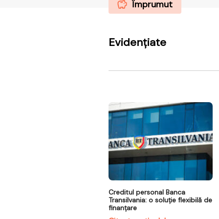
Împrumut
Evidențiate
Creditul personal Banca
Transilvania: o soluție flexibilă de
finanțare