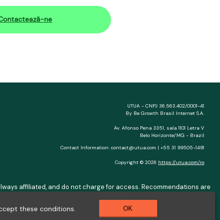
Contactează-ne
UTUA - CNPJ 36.563.402/0001-41
By Be Growth Brasil Internet S.A.
Av. Afonso Pena 3351, sala 1101 Letra V
Belo Horizonte/MG - Brazil
Contact Information: contact@utua.com | +55 31 99505-1491
Copyright © 2026
https://utua.com/ro
ot always affiliated, and do not charge for access. Recommendations are
) depend on the issuer. Example: a $10,000 loan, 36 months, 3% APR,
se safeguards. See our Privacy Policy. Operated by Be Growth Brasil
ccept these conditions.
OK
30.130-008. Contact: help@utua.com.