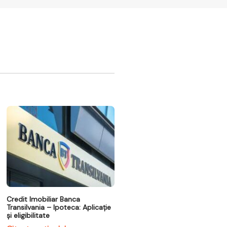
Credit Imobiliar Banca
Transilvania – Ipoteca: Aplicație
și eligibilitate