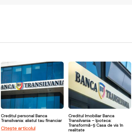
Creditul personal Banca
Creditul Imobiliar Banca
Transilvania: aliatul tau financiar
Transilvania – Ipoteca:
Transformă-ți Casa de vis în
Citește articolul
realitate