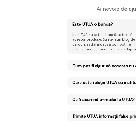
Ai nevoie de aju
Este UTUA o bancă?
Nu, UTUA nu este o bancă, astfel că
acestor produse. Suntem un blog de șt
carduri, astfel încât să poți obține i
cel mai bun conținut exclusiv adaptat 
Cum pot fi sigur că aceasta nu 
Care este relația UTUA cu instit
Ce înseamnă e-mailurile UTUA?
Trimite UTUA informații false pr