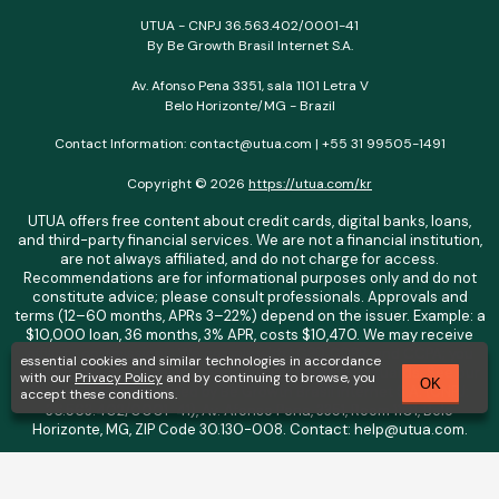
UTUA - CNPJ 36.563.402/0001-41
By Be Growth Brasil Internet S.A.
Av. Afonso Pena 3351, sala 1101 Letra V
Belo Horizonte/MG - Brazil
Contact Information: contact@utua.com | +55 31 99505-1491
Copyright © 2026
https://utua.com/kr
UTUA offers free content about credit cards, digital banks, loans,
and third-party financial services. We are not a financial institution,
are not always affiliated, and do not charge for access.
Recommendations are for informational purposes only and do not
constitute advice; please consult professionals. Approvals and
terms (12–60 months, APRs 3–22%) depend on the issuer. Example: a
$10,000 loan, 36 months, 3% APR, costs $10,470. We may receive
affiliate commissions. We comply with LGPD, GDPR, and CCPA; you
essential cookies and similar technologies in accordance
may access or delete your data. Transfers use safeguards. See our
with our
Privacy Policy
and by continuing to browse, you
OK
Privacy Policy. Operated by Be Growth Brasil Internet S.A. (CNPJ:
accept these conditions.
36.563.402/0001-41), Av. Afonso Pena, 3351, Room 1101, Belo
Horizonte, MG, ZIP Code 30.130-008. Contact: help@utua.com.