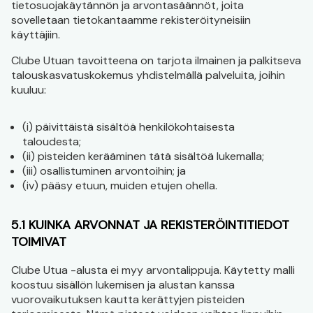
tietosuojakäytännön ja arvontasäännöt, joita
sovelletaan tietokantaamme rekisteröityneisiin
käyttäjiin.
Clube Utuan tavoitteena on tarjota ilmainen ja palkitseva
talouskasvatuskokemus yhdistelmällä palveluita, joihin
kuuluu:
(i) päivittäistä sisältöä henkilökohtaisesta
taloudesta;
(ii) pisteiden kerääminen tätä sisältöä lukemalla;
(iii) osallistuminen arvontoihin; ja
(iv) pääsy etuun, muiden etujen ohella.
5.1 KUINKA ARVONNAT JA REKISTERÖINTITIEDOT
TOIMIVAT
Clube Utua -alusta ei myy arvontalippuja. Käytetty malli
koostuu sisällön lukemisen ja alustan kanssa
vuorovaikutuksen kautta kerättyjen pisteiden