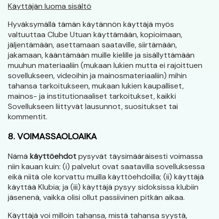
Käyttäjän luoma sisältö
Hyväksymällä tämän käytännön käyttäjä myös
valtuuttaa Clube Utuan käyttämään, kopioimaan,
jäljentämään, asettamaan saataville, siirtämään,
jakamaan, kääntämään muille kielille ja sisällyttämään
muuhun materiaaliin (mukaan lukien mutta ei rajoittuen
sovellukseen, videoihin ja mainosmateriaaliin) mihin
tahansa tarkoitukseen, mukaan lukien kaupalliset,
mainos- ja institutionaaliset tarkoitukset, kaikki
Sovellukseen liittyvät lausunnot, suositukset tai
kommentit.
8. VOIMASSAOLOAIKA
Nämä
käyttöehdot
pysyvät täysimääräisesti voimassa
niin kauan kuin: (i) palvelut ovat saatavilla sovelluksessa
eikä niitä ole korvattu muilla käyttöehdoilla; (ii) käyttäjä
käyttää Klubia; ja (iii) käyttäjä pysyy sidoksissa klubiin
jäsenenä, vaikka olisi ollut passiivinen pitkän aikaa.
Käyttäjä voi milloin tahansa, mistä tahansa syystä,