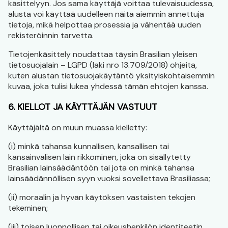
käsittelyyn. Jos sama käyttäjä voittaa tulevaisuudessa,
alusta voi käyttää uudelleen näitä aiemmin annettuja
tietoja, mikä helpottaa prosessia ja vähentää uuden
rekisteröinnin tarvetta.
Tietojenkäsittely noudattaa täysin Brasilian yleisen
tietosuojalain – LGPD (laki nro 13.709/2018) ohjeita,
kuten alustan tietosuojakäytäntö yksityiskohtaisemmin
kuvaa, joka tulisi lukea yhdessä tämän ehtojen kanssa.
6. KIELLOT JA KÄYTTÄJÄN VASTUUT
Käyttäjältä on muun muassa kielletty:
(i) minkä tahansa kunnallisen, kansallisen tai
kansainvälisen lain rikkominen, joka on sisällytetty
Brasilian lainsäädäntöön tai jota on minkä tahansa
lainsäädännöllisen syyn vuoksi sovellettava Brasiliassa;
(ii) moraalin ja hyvän käytöksen vastaisten tekojen
tekeminen;
(iii) toisen luonnollisen tai oikeushenkilön identiteetin