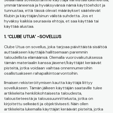
ymmärtäneensä ja hyväksyvänsä nämä käyttöehdot ja
tunnustaa, että tässä olevat määräykset säätelevät
Klubin ja käyttäjän/sinun välistä suhdetta. Jos et
hyväksy kaikkia seuraavia ehtoja, et saa käyttää tai
käyttää alustaa.
1. ‘CLUBE UTUA’ -SOVELLUS
Clube Utua on sovellus, joka tarjoaa päivittäistä sisältöä
auttaakseen käyttäjiä hallitsemaan paremmin
taloudellista elämäänsä. Olemalla vuorovaikutuksessa
tämän materiaalin kanssa jäsenet/käyttäjät keräävät
pisteitä, jotka voidaan vaihtaa onnennumeroihin
osallistuakseen rahapalkintoarvontoihin.
Ilmaisen rekisteröitymisen kautta käyttäjä liittyy
sovellukseen. Tämän jälkeen käyttäjän saataville tulee
artikkeleita henkilökohtaisesta taloudesta,
taloustieteestä ja taloussuunnittelusta, jotka on
kirjoitettu selkeästi ja objektiivisesti. Näin ollen
artikkeleita lukemalla käyttäjät keräävät pisteitä, jotka