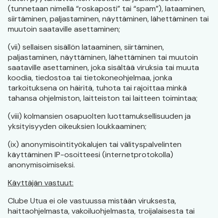
(tunnetaan nimellä “roskaposti” tai “spam”), lataaminen,
siirtäminen, paljastaminen, näyttäminen, lähettäminen tai
muutoin saataville asettaminen;
(vii) sellaisen sisällön lataaminen, siirtäminen,
paljastaminen, näyttäminen, lähettäminen tai muutoin
saataville asettaminen, joka sisältää viruksia tai muuta
koodia, tiedostoa tai tietokoneohjelmaa, jonka
tarkoituksena on häiritä, tuhota tai rajoittaa minkä
tahansa ohjelmiston, laitteiston tai laitteen toimintaa;
(viii) kolmansien osapuolten luottamuksellisuuden ja
yksityisyyden oikeuksien loukkaaminen;
(ix) anonymisointityökalujen tai välityspalvelinten
käyttäminen IP-osoitteesi (internetprotokolla)
anonymisoimiseksi.
Käyttäjän vastuut:
Clube Utua ei ole vastuussa mistään viruksesta,
haittaohjelmasta, vakoiluohjelmasta, troijalaisesta tai