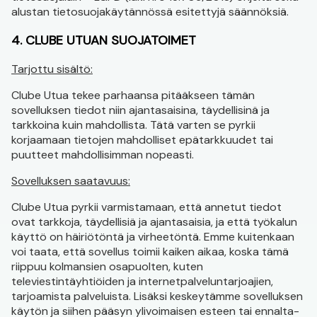
alustan tietosuojakäytännössä esitettyjä säännöksiä.
4. CLUBE UTUAN SUOJATOIMET
Tarjottu sisältö:
Clube Utua tekee parhaansa pitääkseen tämän
sovelluksen tiedot niin ajantasaisina, täydellisinä ja
tarkkoina kuin mahdollista. Tätä varten se pyrkii
korjaamaan tietojen mahdolliset epätarkkuudet tai
puutteet mahdollisimman nopeasti.
Sovelluksen saatavuus:
Clube Utua pyrkii varmistamaan, että annetut tiedot
ovat tarkkoja, täydellisiä ja ajantasaisia, ja että työkalun
käyttö on häiriötöntä ja virheetöntä. Emme kuitenkaan
voi taata, että sovellus toimii kaiken aikaa, koska tämä
riippuu kolmansien osapuolten, kuten
televiestintäyhtiöiden ja internetpalveluntarjoajien,
tarjoamista palveluista. Lisäksi keskeytämme sovelluksen
käytön ja siihen pääsyn ylivoimaisen esteen tai ennalta-