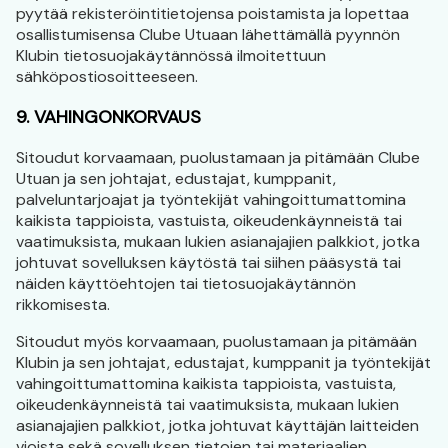
pyytää rekisteröintitietojensa poistamista ja lopettaa
osallistumisensa Clube Utuaan lähettämällä pyynnön
Klubin tietosuojakäytännössä ilmoitettuun
sähköpostiosoitteeseen.
9. VAHINGONKORVAUS
Sitoudut korvaamaan, puolustamaan ja pitämään Clube
Utuan ja sen johtajat, edustajat, kumppanit,
palveluntarjoajat ja työntekijät vahingoittumattomina
kaikista tappioista, vastuista, oikeudenkäynneistä tai
vaatimuksista, mukaan lukien asianajajien palkkiot, jotka
johtuvat sovelluksen käytöstä tai siihen pääsystä tai
näiden käyttöehtojen tai tietosuojakäytännön
rikkomisesta.
Sitoudut myös korvaamaan, puolustamaan ja pitämään
Klubin ja sen johtajat, edustajat, kumppanit ja työntekijät
vahingoittumattomina kaikista tappioista, vastuista,
oikeudenkäynneistä tai vaatimuksista, mukaan lukien
asianajajien palkkiot, jotka johtuvat käyttäjän laitteiden
vioista sekä sovelluksen tietojen tai materiaalien