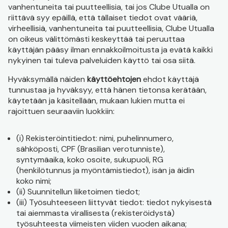
vanhentuneita tai puutteellisia, tai jos Clube Utualla on
riittävä syy epäillä, että tällaiset tiedot ovat vääriä,
virheellisiä, vanhentuneita tai puutteellisia, Clube Utualla
on oikeus välittömästi keskeyttää tai peruuttaa
käyttäjän pääsy ilman ennakkoilmoitusta ja evätä kaikki
nykyinen tai tuleva palveluiden käyttö tai osa siitä.
Hyväksymällä näiden
käyttöehtojen
ehdot käyttäjä
tunnustaa ja hyväksyy, että hänen tietonsa kerätään,
käytetään ja käsitellään, mukaan lukien mutta ei
rajoittuen seuraaviin luokkiin:
(i) Rekisteröintitiedot: nimi, puhelinnumero,
sähköposti, CPF (Brasilian verotunniste),
syntymäaika, koko osoite, sukupuoli, RG
(henkilötunnus ja myöntämistiedot), isän ja äidin
koko nimi;
(ii) Suunnitellun liiketoimen tiedot;
(iii) Työsuhteeseen liittyvät tiedot: tiedot nykyisestä
tai aiemmasta virallisesta (rekisteröidystä)
työsuhteesta viimeisten viiden vuoden aikana;