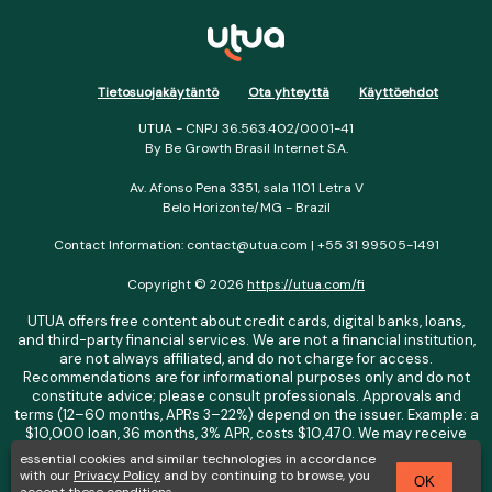
Tietosuojakäytäntö
Ota yhteyttä
Käyttöehdot
UTUA - CNPJ 36.563.402/0001-41
By Be Growth Brasil Internet S.A.
Av. Afonso Pena 3351, sala 1101 Letra V
Belo Horizonte/MG - Brazil
Contact Information: contact@utua.com | +55 31 99505-1491
Copyright © 2026
https://utua.com/fi
UTUA offers free content about credit cards, digital banks, loans,
and third-party financial services. We are not a financial institution,
are not always affiliated, and do not charge for access.
Recommendations are for informational purposes only and do not
constitute advice; please consult professionals. Approvals and
terms (12–60 months, APRs 3–22%) depend on the issuer. Example: a
$10,000 loan, 36 months, 3% APR, costs $10,470. We may receive
affiliate commissions. We comply with LGPD, GDPR, and CCPA; you
essential cookies and similar technologies in accordance
may access or delete your data. Transfers use safeguards. See our
with our
Privacy Policy
and by continuing to browse, you
OK
Privacy Policy. Operated by Be Growth Brasil Internet S.A. (CNPJ:
accept these conditions.