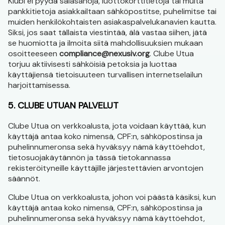
Klubi ei pyydä salasanoja, luottokorttitietoja tai muita
pankkitietoja asiakkailtaan sähköpostitse, puhelimitse tai
muiden henkilökohtaisten asiakaspalvelukanavien kautta.
Siksi, jos saat tällaista viestintää, älä vastaa siihen, jätä
se huomiotta ja ilmoita siitä mahdollisuuksien mukaan
osoitteeseen
compliance@nexusiv.org
. Clube Utua
torjuu aktiivisesti sähköisiä petoksia ja luottaa
käyttäjiensä tietoisuuteen turvallisen internetselailun
harjoittamisessa.
5. CLUBE UTUAN PALVELUT
Clube Utua on verkkoalusta, jota voidaan käyttää, kun
käyttäjä antaa koko nimensä, CPF:n, sähköpostinsa ja
puhelinnumeronsa sekä hyväksyy nämä käyttöehdot,
tietosuojakäytännön ja tässä tietokannassa
rekisteröityneille käyttäjille järjestettävien arvontojen
säännöt.
Clube Utua on verkkoalusta, johon voi päästä käsiksi, kun
käyttäjä antaa koko nimensä, CPF:n, sähköpostinsa ja
puhelinnumeronsa sekä hyväksyy nämä käyttöehdot,