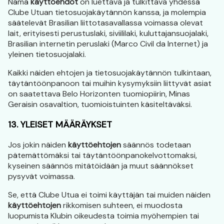
Nämä
käyttöehdot
on luettava ja tulkittava yhdessä
Clube Utuan tietosuojakäytännön kanssa, ja molempia
säätelevät Brasilian liittotasavallassa voimassa olevat
lait, erityisesti perustuslaki, siviililaki, kuluttajansuojalaki,
Brasilian internetin peruslaki (Marco Civil da Internet) ja
yleinen tietosuojalaki.
Kaikki näiden ehtojen ja tietosuojakäytännön tulkintaan,
täytäntöönpanoon tai muihin kysymyksiin liittyvät asiat
on saatettava Belo Horizonten tuomiopiirin, Minas
Geraisin osavaltion, tuomioistuinten käsiteltäväksi.
13. YLEISET MÄÄRÄYKSET
Jos jokin näiden
käyttöehtojen
säännös todetaan
pätemättömäksi tai täytäntöönpanokelvottomaksi,
kyseinen säännös mitätöidään ja muut säännökset
pysyvät voimassa.
Se, että Clube Utua ei toimi käyttäjän tai muiden näiden
käyttöehtojen
rikkomisen suhteen, ei muodosta
luopumista Klubin oikeudesta toimia myöhempien tai