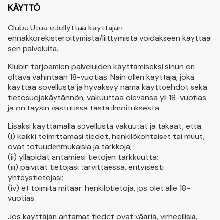
KÄYTTÖ
Clube Utua edellyttää käyttäjän
ennakkorekisteröitymistä/liittymistä voidakseen käyttää
sen palveluita.
Klubin tarjoamien palveluiden käyttämiseksi sinun on
oltava vähintään 18-vuotias. Näin ollen käyttäjä, joka
käyttää sovellusta ja hyväksyy nämä käyttöehdot sekä
tietosuojakäytännön, vakuuttaa olevansa yli 18-vuotias
ja on täysin vastuussa tästä ilmoituksesta.
Lisäksi käyttämällä sovellusta vakuutat ja takaat, että:
(i) kaikki toimittamasi tiedot, henkilökohtaiset tai muut,
ovat totuudenmukaisia ja tarkkoja;
(ii) ylläpidät antamiesi tietojen tarkkuutta;
(iii) päivität tietojasi tarvittaessa, erityisesti
yhteystietojasi;
(iv) et toimita mitään henkilötietoja, jos olet alle 18-
vuotias.
Jos käyttäjän antamat tiedot ovat vääriä, virheellisiä,