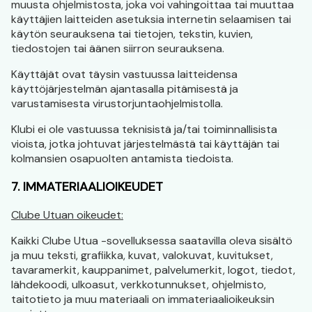
muusta ohjelmistosta, joka voi vahingoittaa tai muuttaa
käyttäjien laitteiden asetuksia internetin selaamisen tai
käytön seurauksena tai tietojen, tekstin, kuvien,
tiedostojen tai äänen siirron seurauksena.
Käyttäjät ovat täysin vastuussa laitteidensa
käyttöjärjestelmän ajantasalla pitämisestä ja
varustamisesta virustorjuntaohjelmistolla.
Klubi ei ole vastuussa teknisistä ja/tai toiminnallisista
vioista, jotka johtuvat järjestelmästä tai käyttäjän tai
kolmansien osapuolten antamista tiedoista.
7. IMMATERIAALIOIKEUDET
Clube Utuan oikeudet:
Kaikki Clube Utua -sovelluksessa saatavilla oleva sisältö
ja muu teksti, grafiikka, kuvat, valokuvat, kuvitukset,
tavaramerkit, kauppanimet, palvelumerkit, logot, tiedot,
lähdekoodi, ulkoasut, verkkotunnukset, ohjelmisto,
taitotieto ja muu materiaali on immateriaalioikeuksin