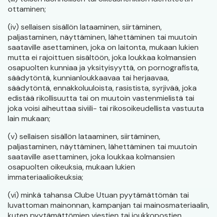
ottaminen;
(iv) sellaisen sisällön lataaminen, siirtäminen,
paljastaminen, näyttäminen, lähettäminen tai muutoin
saataville asettaminen, joka on laitonta, mukaan lukien
mutta ei rajoittuen sisältöön, joka loukkaa kolmansien
osapuolten kunniaa ja yksityisyyttä, on pornografista,
säädytöntä, kunnianloukkaavaa tai herjaavaa,
säädytöntä, ennakkoluuloista, rasistista, syrjivää, joka
edistää rikollisuutta tai on muutoin vastenmielistä tai
joka voisi aiheuttaa siviili- tai rikosoikeudellista vastuuta
lain mukaan;
(v) sellaisen sisällön lataaminen, siirtäminen,
paljastaminen, näyttäminen, lähettäminen tai muutoin
saataville asettaminen, joka loukkaa kolmansien
osapuolten oikeuksia, mukaan lukien
immateriaalioikeuksia;
(vi) minkä tahansa Clube Utuan pyytämättömän tai
luvattoman mainonnan, kampanjan tai mainosmateriaalin,
kuten pyytämättömien viestien tai joukkopostien