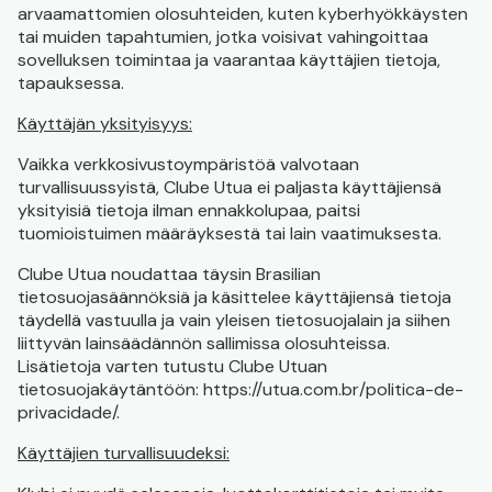
arvaamattomien olosuhteiden, kuten kyberhyökkäysten
tai muiden tapahtumien, jotka voisivat vahingoittaa
sovelluksen toimintaa ja vaarantaa käyttäjien tietoja,
tapauksessa.
Käyttäjän yksityisyys:
Vaikka verkkosivustoympäristöä valvotaan
turvallisuussyistä, Clube Utua ei paljasta käyttäjiensä
yksityisiä tietoja ilman ennakkolupaa, paitsi
tuomioistuimen määräyksestä tai lain vaatimuksesta.
Clube Utua noudattaa täysin Brasilian
tietosuojasäännöksiä ja käsittelee käyttäjiensä tietoja
täydellä vastuulla ja vain yleisen tietosuojalain ja siihen
liittyvän lainsäädännön sallimissa olosuhteissa.
Lisätietoja varten tutustu Clube Utuan
tietosuojakäytäntöön: https://utua.com.br/politica-de-
privacidade/.
Käyttäjien turvallisuudeksi: