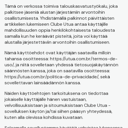
Tämä on verkossa toimiva talouskasvatustyökalu, joka
palkitsee jäseniä alustan järjestämiin arvontoihin
osallistumisesta. Yhdistämällä palkinnot päivittäisten
artikkelien lukemiseen Clube Utua antaa käyttäjille
mahdollisuuden oppia henkilökohtaisesta taloudesta
samalla kun he keräävät pisteitä, joita voi käyttää
alustalla järjestettäviin arvontoihin osallistumiseen.
Nämä käyttöehdot ovat käyttäjän saatavilla milloin
tahansa osoitteessa: https://utua.com.br/termos-de-
uso/, ja niitä sovelletaan yhdessä tietosuojakäytännön
säännösten kanssa, joka on saatavilla osoitteessa:
https://utua.com.br/politica-de-privacidade/, sekä
sovellettavan lainsäädännön kanssa.
Näiden käyttöehtojen tarkoituksena on tiedottaa
jokaiselle käyttäjälle hänen vastuistaan,
velvollisuuksistaan ja sitoumuksistaan Clube Utua -
sovelluksen käytön ja/tai siihen pääsyn yhteydessä,
kuten alla olevissa kohdissa kuvataan.
Selaamalla sovellustamme käyttäjä vahvistaa lukeneensa,