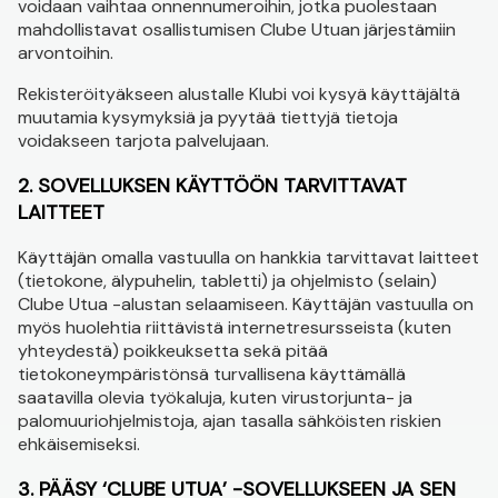
voidaan vaihtaa onnennumeroihin, jotka puolestaan
mahdollistavat osallistumisen Clube Utuan järjestämiin
arvontoihin.
Rekisteröityäkseen alustalle Klubi voi kysyä käyttäjältä
muutamia kysymyksiä ja pyytää tiettyjä tietoja
voidakseen tarjota palvelujaan.
2. SOVELLUKSEN KÄYTTÖÖN TARVITTAVAT
LAITTEET
Käyttäjän omalla vastuulla on hankkia tarvittavat laitteet
(tietokone, älypuhelin, tabletti) ja ohjelmisto (selain)
Clube Utua -alustan selaamiseen. Käyttäjän vastuulla on
myös huolehtia riittävistä internetresursseista (kuten
yhteydestä) poikkeuksetta sekä pitää
tietokoneympäristönsä turvallisena käyttämällä
saatavilla olevia työkaluja, kuten virustorjunta- ja
palomuuriohjelmistoja, ajan tasalla sähköisten riskien
ehkäisemiseksi.
3. PÄÄSY ‘CLUBE UTUA’ -SOVELLUKSEEN JA SEN