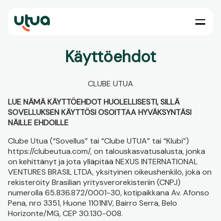
Käyttöehdot
CLUBE UTUA
LUE NÄMÄ KÄYTTÖEHDOT HUOLELLISESTI, SILLÄ
SOVELLUKSEN KÄYTTÖSI OSOITTAA HYVÄKSYNTÄSI
NÄILLE EHDOILLE
Clube Utua (“Sovellus” tai “Clube UTUA” tai “Klubi”)
https://clubeutua.com/, on talouskasvatusalusta, jonka
on kehittänyt ja jota ylläpitää NEXUS INTERNATIONAL
VENTURES BRASIL LTDA, yksityinen oikeushenkilö, joka on
rekisteröity Brasilian yritysverorekisteriin (CNPJ)
numerolla 65.836.872/0001-30, kotipaikkana Av. Afonso
Pena, nro 3351, Huone 1101NIV, Bairro Serra, Belo
Horizonte/MG, CEP 30.130-008.