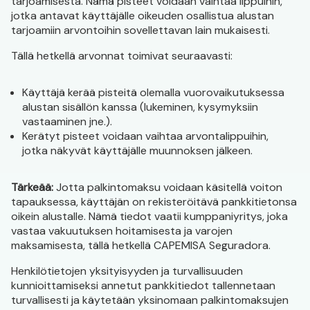
tarjoamisesta. Nämä pisteet voidaan vaihtaa lippuihin,
jotka antavat käyttäjälle oikeuden osallistua alustan
tarjoamiin arvontoihin sovellettavan lain mukaisesti.
Tällä hetkellä arvonnat toimivat seuraavasti:
Käyttäjä kerää pisteitä olemalla vuorovaikutuksessa
alustan sisällön kanssa (lukeminen, kysymyksiin
vastaaminen jne.).
Kerätyt pisteet voidaan vaihtaa arvontalippuihin,
jotka näkyvät käyttäjälle muunnoksen jälkeen.
Tärkeää:
Jotta palkintomaksu voidaan käsitellä voiton
tapauksessa, käyttäjän on rekisteröitävä pankkitietonsa
oikein alustalle. Nämä tiedot vaatii kumppaniyritys, joka
vastaa vakuutuksen hoitamisesta ja varojen
maksamisesta, tällä hetkellä CAPEMISA Seguradora.
Henkilötietojen yksityisyyden ja turvallisuuden
kunnioittamiseksi annetut pankkitiedot tallennetaan
turvallisesti ja käytetään yksinomaan palkintomaksujen