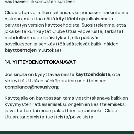
vastaavien rikkomusten suhteen.
Clube Utua voi milloin tahansa, yksinomaisen harkintansa
mukaan, muuttaa näitä
käyttöehtoja
julkaisemalla
päivitetyn version käyttöehdoista. Suosittelemme, että
joka kerta kun käytät Clube Utua -sovellusta, tarkistat
mahdolliset uudet päivitykset, sillä pääsyäsi
sovellukseen ja sen käyttöä säätelevät kaikki näiden
käyttöehtojen
muutokset.
14. YHTEYDENOTTOKANAVAT
Jos sinulla on kysyttävää näistä
käyttöehdoista
, ota
yhteyttä UTUAan sähköpostitse osoitteeseen
compliance@nexusiv.org
.
Käyttäjällä on käytössään tämä viestintäkanava kaikkien
kysymysten ratkaisemiseksi, ongelmien käsittelemiseksi
ja valitusten tai muun palautteen antamiseksi Clube
Utuan tarjoamista tuotteista/palveluista.