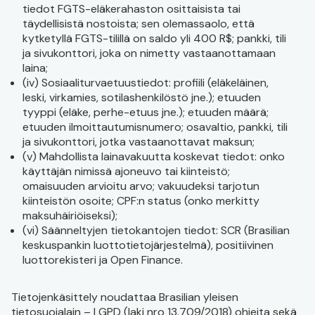
tiedot FGTS-eläkerahaston osittaisista tai
täydellisistä nostoista; sen olemassaolo, että
kytketyllä FGTS-tilillä on saldo yli 400 R$; pankki, tili
ja sivukonttori, joka on nimetty vastaanottamaan
laina;
(iv) Sosiaaliturvaetuustiedot: profiili (eläkeläinen,
leski, virkamies, sotilashenkilöstö jne.); etuuden
tyyppi (eläke, perhe-etuus jne.); etuuden määrä;
etuuden ilmoittautumisnumero; osavaltio, pankki, tili
ja sivukonttori, jotka vastaanottavat maksun;
(v) Mahdollista lainavakuutta koskevat tiedot: onko
käyttäjän nimissä ajoneuvo tai kiinteistö;
omaisuuden arvioitu arvo; vakuudeksi tarjotun
kiinteistön osoite; CPF:n status (onko merkitty
maksuhäiriöiseksi);
(vi) Säänneltyjen tietokantojen tiedot: SCR (Brasilian
keskuspankin luottotietojärjestelmä), positiivinen
luottorekisteri ja Open Finance.
Tietojenkäsittely noudattaa Brasilian yleisen
tietosuojalain – LGPD (laki nro 13.709/2018) ohjeita sekä