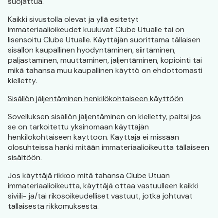
suojattua.
Kaikki sivustolla olevat ja yllä esitetyt
immateriaalioikeudet kuuluvat Clube Utualle tai on
lisensoitu Clube Utualle. Käyttäjän suorittama tällaisen
sisällön kaupallinen hyödyntäminen, siirtäminen,
paljastaminen, muuttaminen, jäljentäminen, kopiointi tai
mikä tahansa muu kaupallinen käyttö on ehdottomasti
kielletty.
Sisällön jäljentäminen henkilökohtaiseen käyttöön
Sovelluksen sisällön jäljentäminen on kielletty, paitsi jos
se on tarkoitettu yksinomaan käyttäjän
henkilökohtaiseen käyttöön. Käyttäjä ei missään
olosuhteissa hanki mitään immateriaalioikeutta tällaiseen
sisältöön.
Jos käyttäjä rikkoo mitä tahansa Clube Utuan
immateriaalioikeutta, käyttäjä ottaa vastuulleen kaikki
siviili- ja/tai rikosoikeudelliset vastuut, jotka johtuvat
tällaisesta rikkomuksesta.