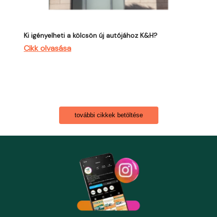
Ki igényelheti a kölcsön új autójához K&H?
Cikk olvasása
további cikkek betöltése