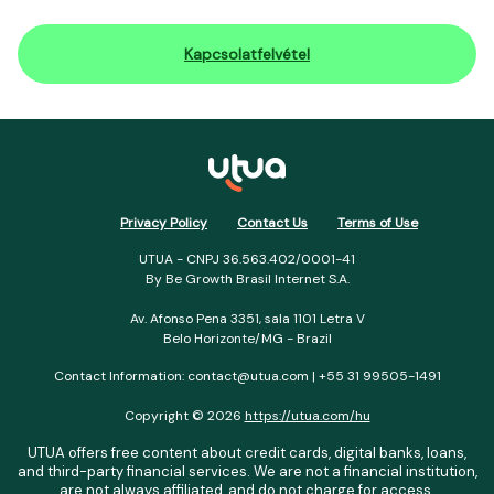
Kapcsolatfelvétel
Privacy Policy
Contact Us
Terms of Use
UTUA - CNPJ 36.563.402/0001-41
By Be Growth Brasil Internet S.A.
Av. Afonso Pena 3351, sala 1101 Letra V
Belo Horizonte/MG - Brazil
Contact Information: contact@utua.com | +55 31 99505-1491
Copyright © 2026
https://utua.com/hu
UTUA offers free content about credit cards, digital banks, loans,
and third-party financial services. We are not a financial institution,
are not always affiliated, and do not charge for access.