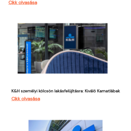
Cikk olvasása
K&H személyi kölcsön lakásfelújításra: Kiváló Kamatlábak
Cikk olvasása