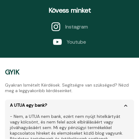
Kövess minket
Instagram
Youtube
GYIK
Gyakran Ismételt Kérdések. Segítségre van szükséged? Nézd
meg a leggyakoribb kérdéseinket.
A UTUA egy bank?
- Nem, a UTUA nem bank, ezért nem nyújt hitelkártyát
vagy kölcsönt, és nem felel azok elbírálásáért vagy
jóváhagyásáért sem. Mi egy pénzügyi termékekkel
kapcsolatos híreket és elemzéseket közlő blog vagyunk.
Részletes tartalmaink és értékeléseink segítenek