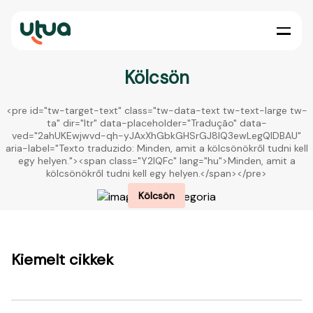
Kölcsön
<pre id="tw-target-text" class="tw-data-text tw-text-large tw-
ta" dir="ltr" data-placeholder="Tradução" data-
ved="2ahUKEwjwvd-qh-yJAxXhGbkGHSrGJ8IQ3ewLegQIDBAU"
aria-label="Texto traduzido: Minden, amit a kölcsönökről tudni kell
egy helyen."><span class="Y2IQFc" lang="hu">Minden, amit a
kölcsönökről tudni kell egy helyen.</span></pre>
Kölcsön
Kiemelt cikkek