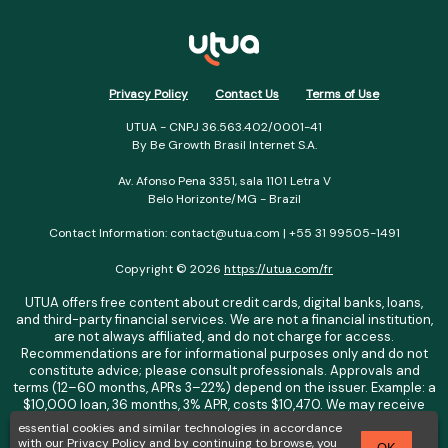
Privacy Policy
Contact Us
Terms of Use
UTUA - CNPJ 36.563.402/0001-41
By Be Growth Brasil Internet S.A.
Av. Afonso Pena 3351, sala 1101 Letra V
Belo Horizonte/MG - Brazil
Contact Information: contact@utua.com | +55 31 99505-1491
Copyright © 2026
https://utua.com/fr
UTUA offers free content about credit cards, digital banks, loans,
and third-party financial services. We are not a financial institution,
are not always affiliated, and do not charge for access.
Recommendations are for informational purposes only and do not
constitute advice; please consult professionals. Approvals and
terms (12–60 months, APRs 3–22%) depend on the issuer. Example: a
$10,000 loan, 36 months, 3% APR, costs $10,470. We may receive
affiliate commissions. We comply with LGPD, GDPR, and CCPA; you
essential cookies and similar technologies in accordance
may access or delete your data. Transfers use safeguards. See our
with our
Privacy Policy
and by continuing to browse, you